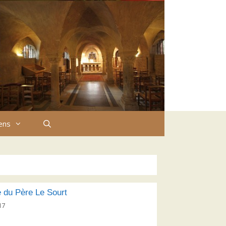
iens
 du Père Le Sourt
17