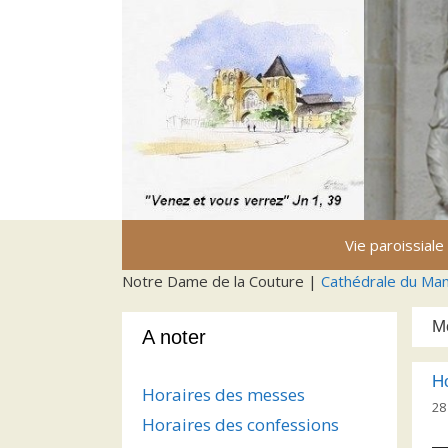
Aller
au
contenu
Vie paroissiale
Notre Dame de la Couture |
Cathédrale du Ma
M
A noter
H
Horaires des messes
28
Horaires des confessions