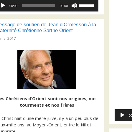
cteur
Utilisez
00:00
00:00
dio
les
flèches
haut/bas
essage de soutien de Jean d’Ormesson à la
pour
aternité Chrétienne Sarthe Orient
augmenter
 mai 2017
ou
diminuer
le
volume.
es Chrétiens d’Orient sont nos origines, nos
tourments et nos frères
Lecteur
00
 Christ naît d’une mère juive, il y a un peu plus de
audio
ux-mille ans, au Moyen-Orient, entre le Nil et
Euphrate.