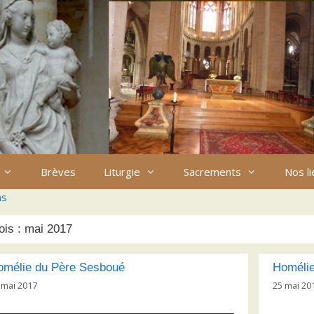
Brèves
Liturgie
Sacrements
Nos l
ns
ois :
mai 2017
omélie du Père Sesboué
Homélie
 mai 2017
25 mai 20