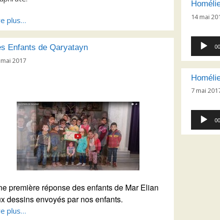
Homélie
14 mai 20
re plus…
Lecteur
es Enfants de Qaryatayn
00
audio
 mai 2017
Homélie
7 mai 201
Lecteur
00
audio
e première réponse des enfants de Mar Elian
x dessins envoyés par nos enfants.
re plus…