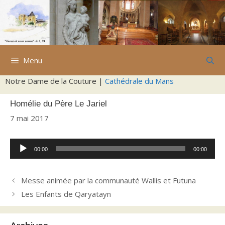
Aller
au
contenu
Menu
Notre Dame de la Couture |
Cathédrale du Mans
Homélie du Père Le Jariel
7 mai 2017
Lecteur
00:00
00:00
audio
Messe animée par la communauté Wallis et Futuna
Les Enfants de Qaryatayn