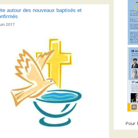
flèches
haut/bas
te autour des nouveaux baptisés et
pour
onfirmés
augmenter
juin 2017
ou
diminuer
le
volume.
Pour t