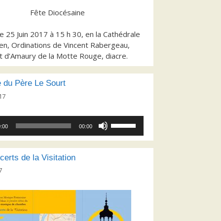
Fête Diocésaine
 25 Juin 2017 à 15 h 30, en la Cathédrale
lien, Ordinations de Vincent Rabergeau,
t d’Amaury de la Motte Rouge, diacre.
 du Père Le Sourt
17
Utilisez
:00
00:00
les
flèches
haut/bas
erts de la Visitation
pour
7
augmenter
ou
diminuer
le
volume.