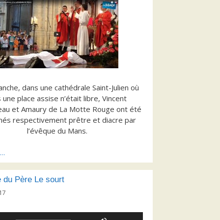
nche, dans une cathédrale Saint-Julien où
 une place assise n’était libre, Vincent
au et Amaury de La Motte Rouge ont été
és respectivement prêtre et diacre par
l’évêque du Mans.
s…
 du Père Le sourt
17
Utilisez