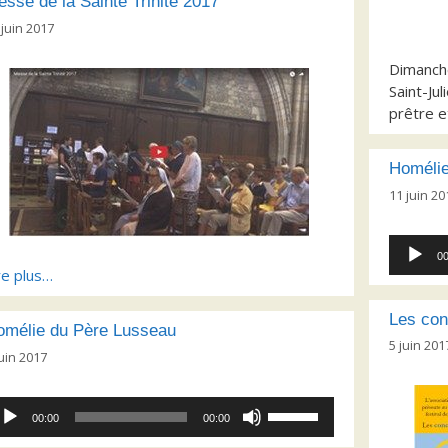
sse de la Sainte Trinité 2017
 juin 2017
Dimanche
Saint-Ju
prêtre e
Homélie
11 juin 20
Lecteur
00
audio
re plus…
Les conc
omélie du Père Lusseau
5 juin 201
juin 2017
cteur
Utilisez
00:00
00:00
dio
les