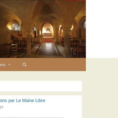
iens
ions par Le Maine Libre
17