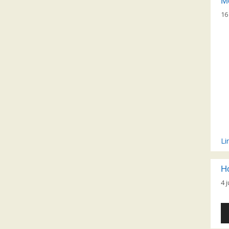
Me
16
Li
H
4 
Le
au