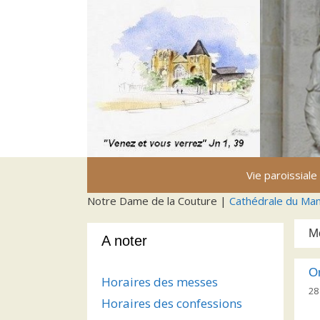
Aller
au
contenu
Vie paroissiale
Notre Dame de la Couture |
Cathédrale du Ma
M
A noter
Or
Horaires des messes
28
Horaires des confessions