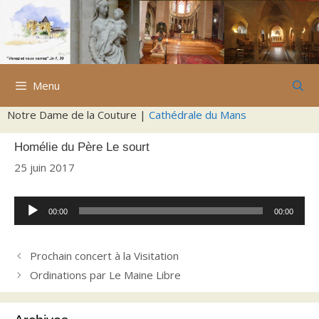
Aller
au
contenu
Menu
Notre Dame de la Couture |
Cathédrale du Mans
Homélie du Père Le sourt
25 juin 2017
Lecteur
00:00
00:00
audio
Prochain concert à la Visitation
Ordinations par Le Maine Libre