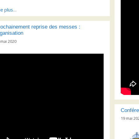
re plus…
rochainement reprise des messes :
ganisation
 mai 2020
Confére
19 mai 20