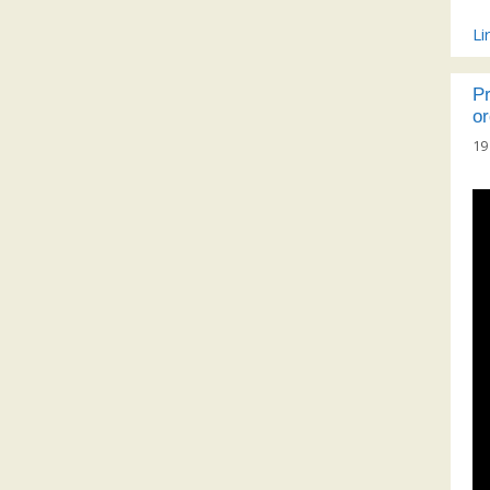
Li
P
or
19