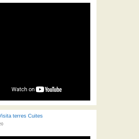
isita terres Cuites
20