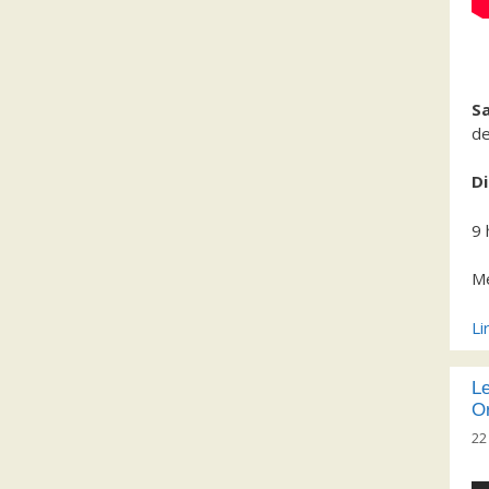
S
de
D
9 
M
Li
Le
Or
22