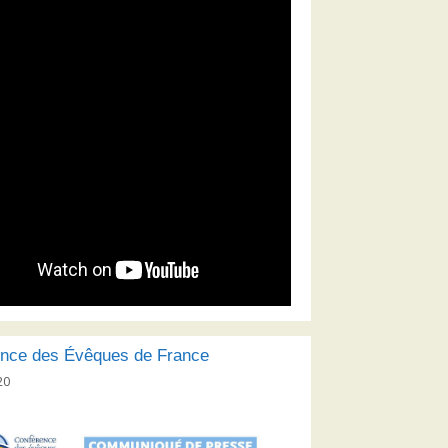
nce des Évêques de France
20