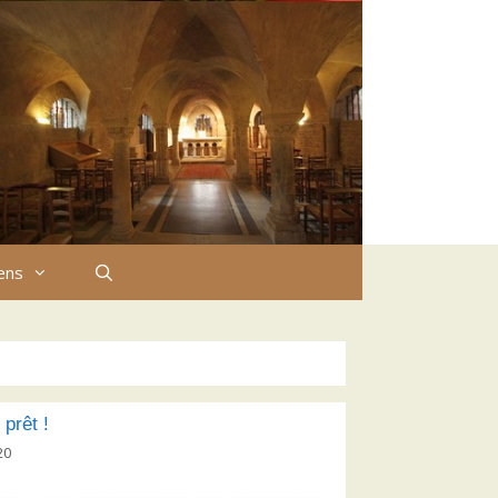
iens
 prêt !
20