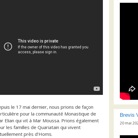
puis le 17 mai dernier, nous prions de façon
rticulière pour la communauté Monastique de
Brevis V
r Elian qui vit à Mar Moussa. Prions également
20 mai 20
ur les familles de Quariatain qui vivent
tuellement près d’Homs.