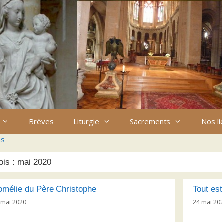
Brèves
Liturgie
Sacrements
Nos l
ns
ois :
mai 2020
omélie du Père Christophe
Tout est
 mai 2020
24 mai 20