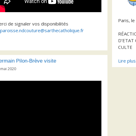
Paris, l
rci de signaler vos disponibilités
paroisse.ndcouture@sarthecatholique.fr
RÉACTI
D’ETAT
CULTE
Lire plu
rmain Pilon-Brève visite
 mai 2020