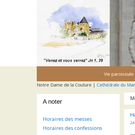
Aller
au
contenu
Vie paroissiale
Notre Dame de la Couture |
Cathédrale du Ma
M
A noter
H
Horaires des messes
24
Horaires des confessions