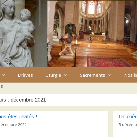
Brèves
Liturgie
Sacrements
Nos l
ns
ois :
décembre 2021
us êtes invités !
Deuxièm
décembre 2021
5 décemb