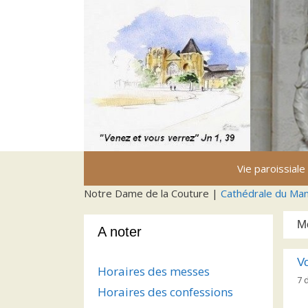
Aller
au
contenu
Vie paroissiale
Notre Dame de la Couture |
Cathédrale du Ma
M
A noter
Vo
Horaires des messes
7 
Horaires des confessions