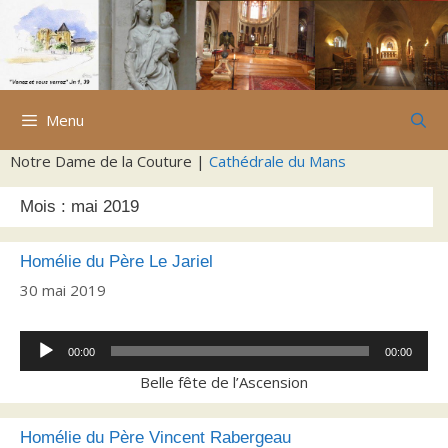
Aller
au
contenu
Menu
Notre Dame de la Couture |
Cathédrale du Mans
Mois :
mai 2019
Homélie du Père Le Jariel
30 mai 2019
Lecteur
00:00
00:00
audio
Belle fête de l’Ascension
Homélie du Père Vincent Rabergeau