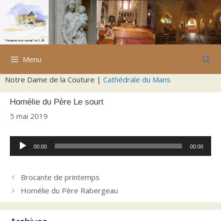
Aller
au
contenu
Menu
Notre Dame de la Couture |
Cathédrale du Mans
Homélie du Père Le sourt
5 mai 2019
Lecteur
00:00
00:00
audio
Brocante de printemps
Homélie du Père Rabergeau