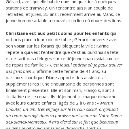
Gérard, avec qui elle habite dans un quartier à quelques
stations de tramway. On rencontre aussi un couple de
retraités, et Julien, 35 ans : récemment arrivé au Mans, ce
jeune homme affable a trouvé ici un lieu où nouer des liens.
Christiane est aux petits soins pour les enfants
qui
ont pris place à leur coin de table ; Gérard converse avec
son voisin sur les forains qui bloquent la ville ; Karine
répète à qui veut l’entendre que c’est aujourd’hui sa fête
et ne tarit pas d’éloges sur ce déjeuner paroissial aux airs
de repas de famille :
« C’est le seul endroit où je peux trouver
des gens bien »,
affirme cette femme de 41 ans, au
parcours chaotique. Diane apporte des assiettes
supplémentaires : une cinquantaine de personnes sont
finalement présentes. Elle et son mari, François, sont à
l’initiative de ce repas. Ils déjeunent ici chaque dimanche
avec leurs quatre enfants, âgés de 2 à 8 ans :
« Martin
Choutet, un ami très engagé sur le terrain social, organisait
un repas partagé dans sa paroisse parisienne de Notre-Dame-
des-Blancs-Manteaux. Il m’a alerté sur le fait que beaucoup
de gens se retrouvaient seuls le dimanche. C’est en