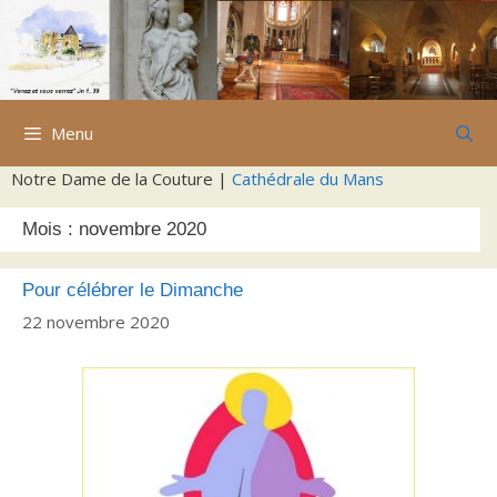
Aller
au
contenu
Menu
Notre Dame de la Couture |
Cathédrale du Mans
Mois :
novembre 2020
Pour célébrer le Dimanche
22 novembre 2020