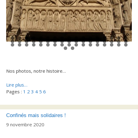
0
1
2
3
4
5
6
7
8
9
0
1
2
3
4
5
6
7
8
9
0
1
2
3
4
5
6
7
8
9
0
1
2
3
4
5
6
7
8
9
0
1
2
3
Nos photos, notre histoire…
Lire plus…
Pages :
1
2
3
4
5
6
Confinés mais solidaires !
9 novembre 2020