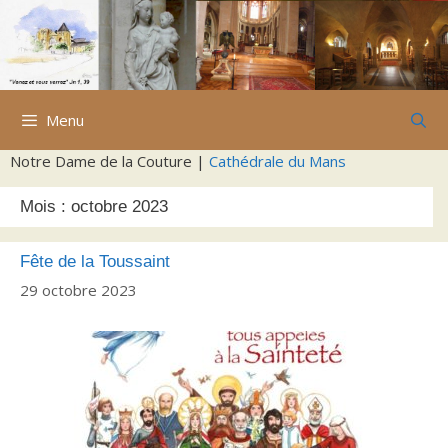
Aller
au
contenu
Menu
Notre Dame de la Couture |
Cathédrale du Mans
Mois :
octobre 2023
Fête de la Toussaint
29 octobre 2023