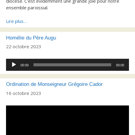
diocèse. C’est évidemment une grande joie pour notre
ensemble paroissial.
Lire plus…
Homélie du Père Augu
22 octobre 2023
Lecteur
00:00
00:00
audio
Ordination de Monseigneur Grégoire Cador
16 octobre 2023