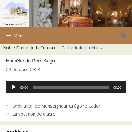
Aller
au
contenu
Menu
Notre Dame de la Couture |
Cathédrale du Mans
Homélie du Père Augu
22 octobre 2023
Lecteur
00:00
00:00
audio
Ordination de Monseigneur Grégoire Cador
La vocation de diacre