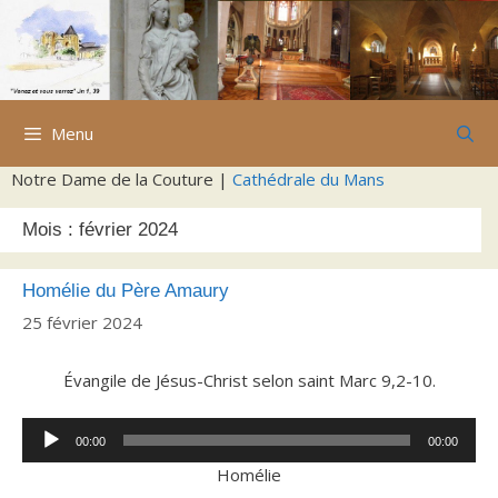
Aller
au
contenu
Menu
Notre Dame de la Couture |
Cathédrale du Mans
Mois :
février 2024
Homélie du Père Amaury
25 février 2024
Évangile de Jésus-Christ selon saint Marc 9,2-10.
Lecteur
00:00
00:00
audio
Homélie