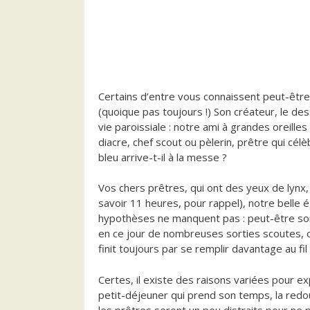
Certains d’entre vous connaissent peut-être
(quoique pas toujours !) Son créateur, le de
vie paroissiale :
notre ami à grandes oreilles 
diacre, chef scout ou pèlerin, prêtre qui cél
bleu arrive-t-il à la messe ?
Vos chers prêtres, qui ont des yeux de lynx
savoir 11 heures, pour rappel), notre belle é
hypothèses ne manquent pas : peut-être som
en ce jour de nombreuses sorties scoutes, ou 
finit toujours par se remplir davantage au fil
Certes, il existe des raisons variées pour e
petit-déjeuner qui prend son temps, la redo
les prêtres seront un peu distraits pour ne 