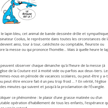
 le lapin bleu, cet animal de bande dessinée drôle et sympathiqu
ssinateur Coolus, le représente dans toutes les circonstances de l
devient ainsi, tour à tour, catéchiste ou comptable, fleuriste ou
èbre la messe ou qui prononce l’homélie… Mais à quelle heure le la
, peuvent observer chaque dimanche qu’à l’heure de la messe (à
glise de la Couture est à moitié vide ou parfois aux deux-tiers. L
mes-nous en période de vacances scolaires, ou peut-être y a-t-
peut-être encore fait-il un peu trop froid … ? En vérité, l’église
 des minutes qui suivent et jusqu’à la proclamation de l’Évangile.
xpliquer ce phénomène : le plaisir d’une grasse matinée ou d’un
utable opération d’habillement de tous les enfants, l’espérance q
pas voir le retard…