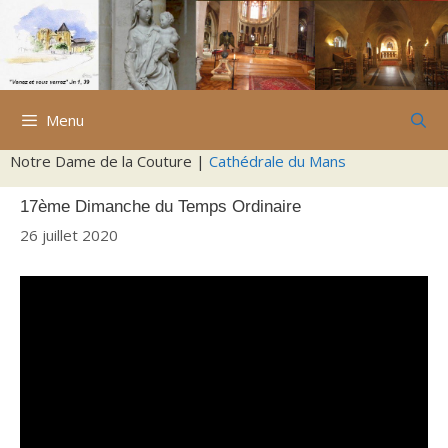
Aller
au
contenu
Menu
Notre Dame de la Couture |
Cathédrale du Mans
17ème Dimanche du Temps Ordinaire
26 juillet 2020