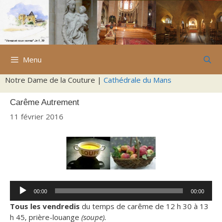
Aller
au
contenu
Menu
Notre Dame de la Couture |
Cathédrale du Mans
Carême Autrement
11 février 2016
Lecteur
00:00
00:00
audio
Tous les vendredis
du temps de carême de 12 h 30 à 13
h 45, prière-louange
(soupe).