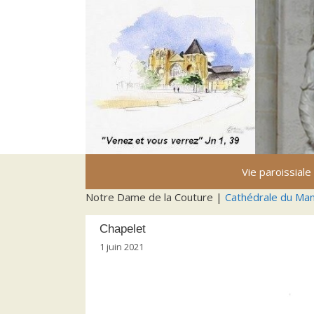
Aller
au
contenu
Vie paroissiale
Notre Dame de la Couture |
Cathédrale du Ma
Chapelet
1 juin 2021