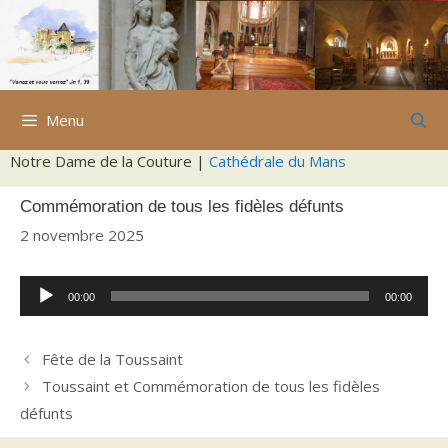
Aller
au
contenu
Menu
Notre Dame de la Couture |
Cathédrale du Mans
Commémoration de tous les fidèles défunts
2 novembre 2025
Lecteur
00:00
00:00
audio
Fête de la Toussaint
Toussaint et Commémoration de tous les fidèles
défunts