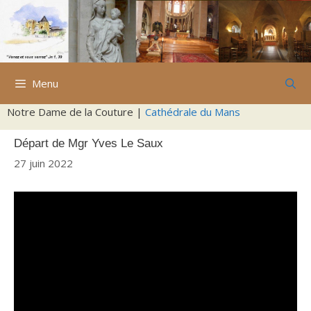
Aller
au
contenu
Menu
Notre Dame de la Couture |
Cathédrale du Mans
Départ de Mgr Yves Le Saux
27 juin 2022