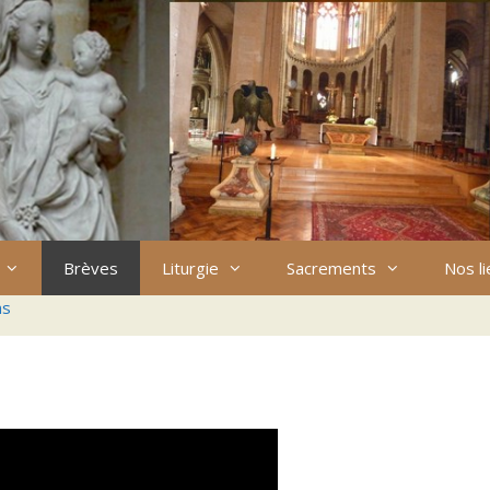
Brèves
Liturgie
Sacrements
Nos l
ns