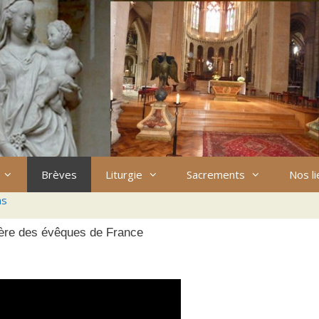
Brèves
Liturgie
Sacrements
Nos l
ns
ière des évêques de France