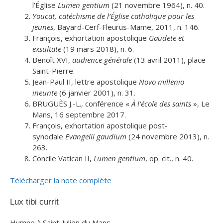
l’Église
Lumen gentium
(21 novembre 1964), n. 40.
Youcat, catéchisme de l’Église catholique pour les
jeunes
, Bayard-Cerf-Fleurus-Mame, 2011, n. 146.
François, exhortation apostolique
Gaudete et
exsultate
(19 mars 2018), n. 6.
Benoît XVI,
audience générale
(13 avril 2011), place
Saint-Pierre.
Jean-Paul II, lettre apostolique
Novo millenio
ineunte
(6 janvier 2001), n. 31.
BRUGUÈS J.-L., conférence «
À l’école des saints
», Le
Mans, 16 septembre 2017.
François, exhortation apostolique post-
synodale
Evangelii gaudium
(24 novembre 2013), n.
263.
Concile Vatican II,
Lumen gentium
, op. cit., n. 40.
Télécharger la note complète
Lux tibi currit
Hymne à Saint-Julien du Mans