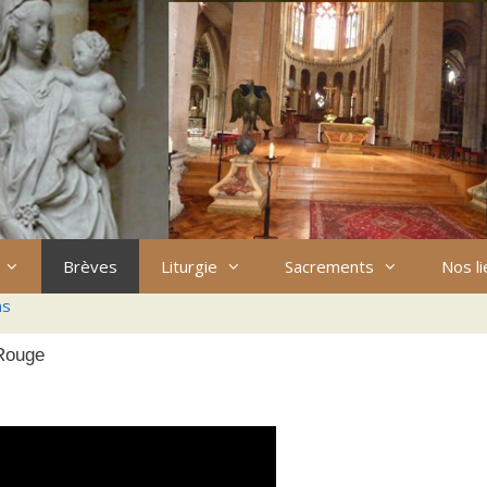
Brèves
Liturgie
Sacrements
Nos l
ns
 Rouge