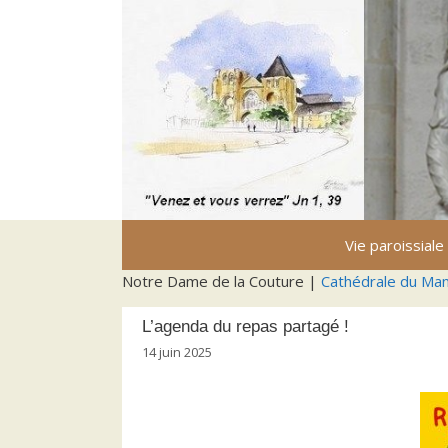
Aller
au
contenu
Vie paroissiale
Notre Dame de la Couture |
Cathédrale du Ma
L’agenda du repas partagé !
14 juin 2025