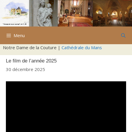
Aller
au
contenu
Menu
Notre Dame de la Couture |
Cathédrale du Mans
Le film de l’année 2025
30 décembre 2025