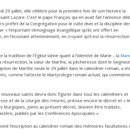
i 29 juillet, elle célèbre pour la première fois de son histoire la
saint Lazare. C’est le pape François qui en avait fait l’annonce dé
ors préfet de la Congrégation pour le culte divin et la discipline de
 « l’important témoignage évangélique qu’ils ont offert en
n, en l’écoutant attentivement, en croyant qu’il est la résurrection
 la tradition de l’Église latine quant à l’identité de Marie – la
Mari
a résurrection, la sœur de Marthe, la pécheresse dont le Seigneur
iption de Marthe seule le 29 juillet dans le calendrier romain, a ét
nts, comme l’atteste le Martyrologe romain actuel, qui commém
nouveaux saints devra donc figurer dans tous les calendriers et
Messe et de la Liturgie des Heures, précise encore le décret et « l
s liturgiques, joints au présent décret, doivent être traduits,
astère, publiés par les Conférences épiscopales ».
nné l’inscription au calendrier romain des mémoires facultatives