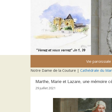
Aller
au
contenu
Vie paroissiale
Notre Dame de la Couture |
Cathédrale du Ma
Marthe, Marie et Lazare, une mémoire cél
29 juillet 2021