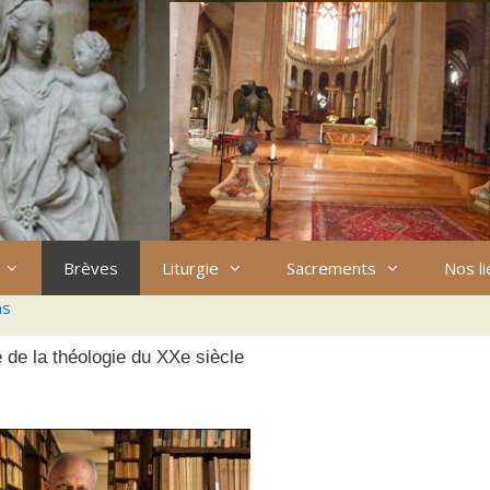
Brèves
Liturgie
Sacrements
Nos l
ns
 de la théologie du XXe siècle