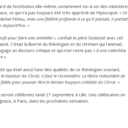
l’égard de l’institution elle-même, notamment vis-à-vis des ministère
audace, ce qui n’a pas toujours été très apprécié de l’épiscopat.
« Ce
Michel Fédou,
mais une fidélité profonde à ce qu’il pensait, il portait
n aujourd’hui. »
 œufs pour faire une omelette »
, confiait le père Sesboüé avec cet
é. C’était la liberté du théologien et du chrétien qui l’animait,
ngage un discours critique et qui n’en reste pas
« à une catéchèse
re »
.
ité qui était aussi l’une des qualités de ce théologien souriant,
 la hauteur du Christ, il faut le reconnaître. La tâche redoutable de
 fidèle pour pouvoir être le témoin toujours crédible du Christ. »
 seront célébrées lundi 27 septembre à Lille. Une célébration en
Ignace, à Paris, dans les prochaines semaines.