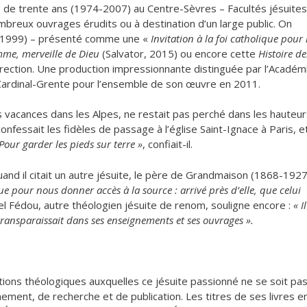
us de trente ans (1974-2007) au Centre-Sèvres – Facultés jésuites
ombreux ouvrages érudits ou à destination d’un large public. On
 1999) – présenté comme une «
Invitation à la foi catholique pour 
me, merveille de Dieu
(Salvator, 2015) ou encore cette
Histoire de
rection. Une production impressionnante distinguée par l’Académ
du Cardinal-Grente pour l’ensemble de son œuvre en 2011.
es vacances dans les Alpes, ne restait pas perché dans les hauteu
onfessait les fidèles de passage à l’église Saint-Ignace à Paris, e
Pour garder les pieds sur terre »
, confiait-il.
, quand il citait un autre jésuite, le père de Grandmaison (1868-1927
que pour nous donner accès à la source : arrivé près d’elle, que celui
l Fédou, autre théologien jésuite de renom, souligne encore :
« Il
transparaissait dans ses enseignements et ses ouvrages ».
estions théologiques auxquelles ce jésuite passionné ne se soit pa
nement, de recherche et de publication. Les titres de ses livres e