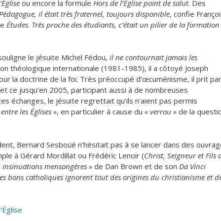
’Église
ou encore la formule
Hors de l’Église point de salut
. Des
Pédagogue, il était très fraternel, toujours disponible
, confie Franço
ue
Études
.
Très proche des étudiants, c’était un pilier de la formation
ouligne le jésuite Michel Fédou,
il ne contournait jamais les
 théologique internationale (1981-1985), il a côtoyé Joseph
ur la doctrine de la foi. Très préoccupé d’œcuménisme, il prit pa
t ce jusqu’en 2005, participant aussi à de nombreuses
 ces échanges, le jésuite regrettait qu’ils n’aient pas permis
entre les Églises »
, en particulier à cause du
« verrou »
de la questi
ident, Bernard Sesboüé n’hésitait pas à se lancer dans des ouvra
le à Gérard Mordillat ou Frédéric Lenoir (
Christ, Seigneur et Fils 
« insinuations mensongères »
de Dan Brown et de son
Da Vinci
 les bons catholiques ignorent tout des origines du christianisme et d
’Église