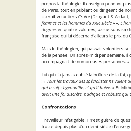
propos la théologie, il enseigna pendant pl
de Paris, tout en publiant ou dirigeant de n
citerait volontiers
Croire
(Droguet & Ardant,
femmes et les hommes du XXIe siècle » –
,
L’hom
dogmes
en quatre volumes, parue sous sa di
française qui lui décerna d’ailleurs le prix 
Mais le théologien, qui passait volontiers s
de la pensée. Un après-midi par semaine, il c
accompagnait de nombreuses personnes.
« 
Lui qui n’a jamais oublié la brûlure de la foi
:
« Tous les travaux des spécialistes ne valent 
qui a soif s’agenouille, et qu’il boive. »
Et Miche
avait une foi discrète, pudique et robuste qui 
Confrontations
Travailleur infatigable, il n’est guère de qu
frotté depuis plus d’un demi-siècle d’enseig