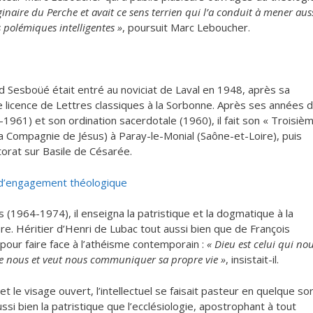
riginaire du Perche et avait ce sens terrien qui l’a conduit à mener aus
 polémiques intelligentes »
, poursuit Marc Leboucher.
rd Sesboüé était entré au noviciat de Laval en 1948, après sa
ne licence de Lettres classiques à la Sorbonne. Après ses années 
-1961) et son ordination sacerdotale (1960), il fait son « Troisiè
la Compagnie de Jésus) à Paray-le-Monial (Saône-et-Loire), puis
torat sur Basile de Césarée.
 d’engagement théologique
 (1964-1974), il enseigna la patristique et la dogmatique à la
re. Héritier d’Henri de Lubac tout aussi bien que de François
s pour faire face à l’athéisme contemporain :
« Dieu est celui qui no
 de nous et veut nous communiquer sa propre vie »
, insistait-il.
t le visage ouvert, l’intellectuel se faisait pasteur en quelque so
ssi bien la patristique que l’ecclésiologie, apostrophant à tout