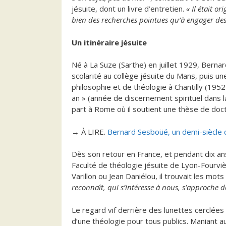
jésuite, dont un livre d’entretien.
« Il était o
bien des recherches pointues qu’à engager des
Un itinéraire jésuite
Né à La Suze (Sarthe) en juillet 1929, Berna
scolarité au collège jésuite du Mans, puis u
philosophie et de théologie à Chantilly (1952
an » (année de discernement spirituel dans 
part à Rome où il soutient une thèse de doc
→ À LIRE.
Bernard Sesboüé, un demi-siècle
Dès son retour en France, et pendant dix ans
Faculté de théologie jésuite de Lyon-Fourviè
Varillon ou Jean Daniélou, il trouvait les mot
reconnaît, qui s’intéresse à nous, s’approche
Le regard vif derrière des lunettes cerclées e
d’une théologie pour tous publics. Maniant au