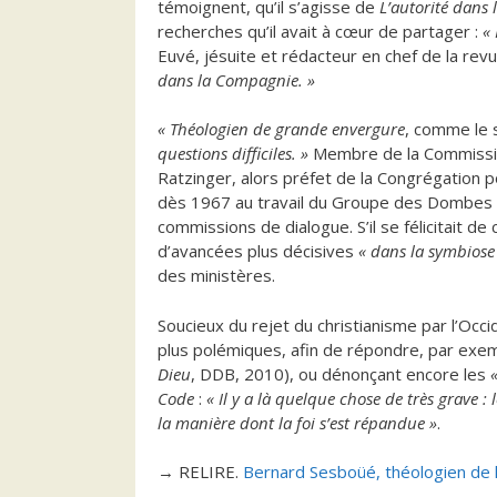
témoignent, qu’il s’agisse de
L’autorité dans l
recherches qu’il avait à cœur de partager :
« 
Euvé, jésuite et rédacteur en chef de la rev
dans la Compagnie. »
« Théologien de grande envergure
, comme le s
questions difficiles. »
Membre de la Commission
Ratzinger, alors préfet de la Congrégation po
dès 1967 au travail du Groupe des Dombes e
commissions de dialogue. S’il se félicitait de
d’avancées plus décisives
« dans la symbiose 
des ministères.
Soucieux du rejet du christianisme par l’Occ
plus polémiques, afin de répondre, par exemp
Dieu
, DDB, 2010), ou dénonçant encore les
Code
:
« Il y a là quelque chose de très grave :
la manière dont la foi s’est répandue »
.
→ RELIRE.
Bernard Sesboüé, théologien de l