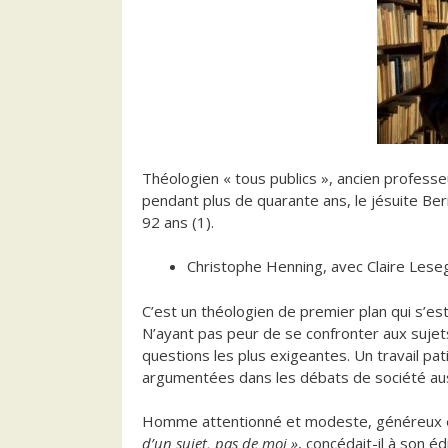
Théologien « tous publics », ancien profe
pendant plus de quarante ans, le jésuite B
92 ans (1).
Christophe Henning, avec Claire Leseg
C’est un théologien de premier plan qui s’es
N’ayant pas peur de se confronter aux sujet
questions les plus exigeantes. Un travail pa
argumentées dans les débats de société aussi 
Homme attentionné et modeste, généreux et d
d’un sujet, pas de moi »
, concédait-il à son 