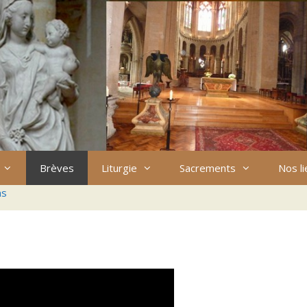
Brèves
Liturgie
Sacrements
Nos l
ns