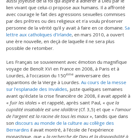
aussi joyeuse de la foi qui aspire à adhérer à Dieu par le
lien vivant que celui-ci propose aux humains. Il a affronté
avec courage le fait des agressions sexuelles commises
par des prêtres ou des religieux et n’a voulu préserver
personne de la vérité qu’il y avait à faire en ce domaine.
Sa
lettre aux catholiques d’Irlande
, en mars 2010, a ouvert
une ère nouvelle, en deçà de laquelle il ne sera plus
possible de retomber.
Les Français se souviennent avec émotion du magnifique
voyage de Benoît XVI en France en 2008, à Paris et à
ème
Lourdes, à l’occasion du 150
anniversaire des
apparitions de la Vierge à Lourdes.
Au cours de la messe
sur l’esplanade des Invalides
, juste quelques semaines
avant qu’éclate la crise financière de 2008, il avait appelé à
«
fuir les idoles
» et rappelé, après saint Paul, «
que la
cupidité insatiable est une idolâtrie
(Cf. 3,5) et que «
l’amour
de l’argent est la racine de tous les maux
», tandis que dans
son
discours au monde de la culture au collège des
Bernardins
il avait montré, à l’école de l’expérience
monastique, que «
la recherche de Dieu et la disponibilité à