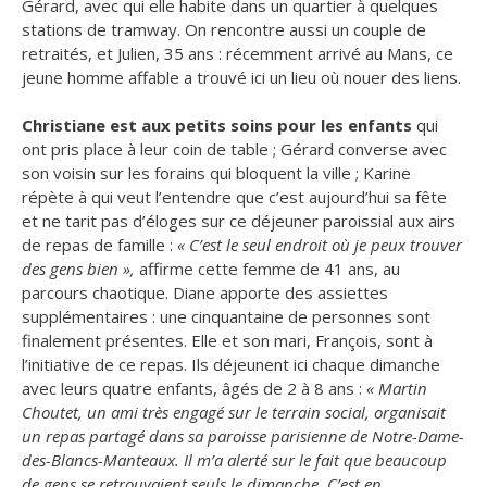
Gérard, avec qui elle habite dans un quartier à quelques
stations de tramway. On rencontre aussi un couple de
retraités, et Julien, 35 ans : récemment arrivé au Mans, ce
jeune homme affable a trouvé ici un lieu où nouer des liens.
Christiane est aux petits soins pour les enfants
qui
ont pris place à leur coin de table ; Gérard converse avec
son voisin sur les forains qui bloquent la ville ; Karine
répète à qui veut l’entendre que c’est aujourd’hui sa fête
et ne tarit pas d’éloges sur ce déjeuner paroissial aux airs
de repas de famille :
« C’est le seul endroit où je peux trouver
des gens bien »,
affirme cette femme de 41 ans, au
parcours chaotique. Diane apporte des assiettes
supplémentaires : une cinquantaine de personnes sont
finalement présentes. Elle et son mari, François, sont à
l’initiative de ce repas. Ils déjeunent ici chaque dimanche
avec leurs quatre enfants, âgés de 2 à 8 ans :
« Martin
Choutet, un ami très engagé sur le terrain social, organisait
un repas partagé dans sa paroisse parisienne de Notre-Dame-
des-Blancs-Manteaux. Il m’a alerté sur le fait que beaucoup
de gens se retrouvaient seuls le dimanche. C’est en