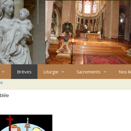
Brèves
Liturgie
Sacrements
Nos l
ns
blée