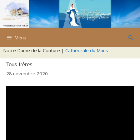
Aller
au
contenu
Menu
Notre Dame de la Couture |
Cathédrale du Mans
Tous frères
28 novembre 2020