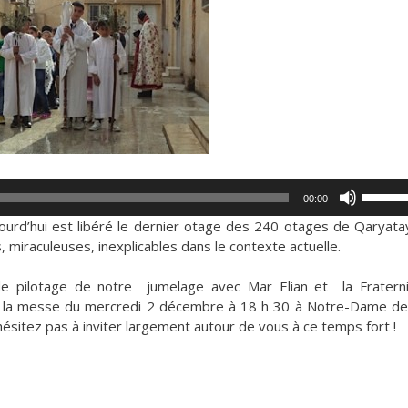
Utilisez
00:00
les
ourd’hui est libéré le dernier otage des 240 otages de Qaryata
flèches
, miraculeuses, inexplicables dans le contexte actuelle.
haut/ba
pour
de pilotage de notre jumelage avec Mar Elian et la Fratern
augmen
e la messe du mercredi 2 décembre à 18 h 30 à Notre-Dame de
ou
ésitez pas à inviter largement autour de vous à ce temps fort !
diminue
le
volume