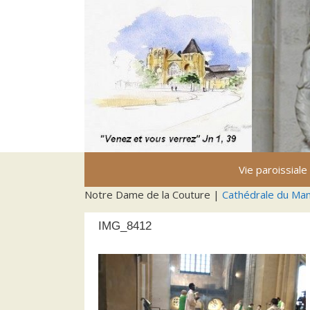
Aller
au
contenu
Vie paroissiale
Notre Dame de la Couture |
Cathédrale du Ma
IMG_8412