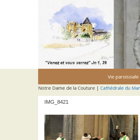
Aller
au
contenu
Vie paroissiale
Notre Dame de la Couture |
Cathédrale du Ma
IMG_8421