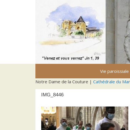
Aller
au
contenu
Vie paroissiale
Notre Dame de la Couture |
Cathédrale du Ma
IMG_8446