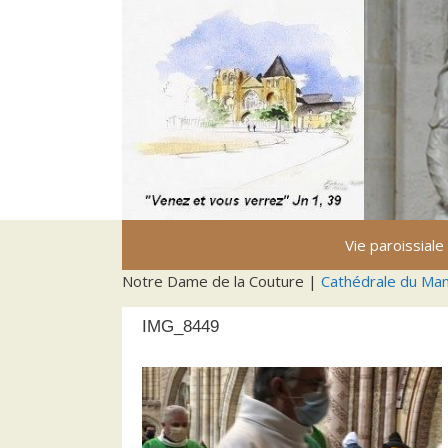
Aller
au
contenu
Vie paroissiale
Notre Dame de la Couture |
Cathédrale du Ma
IMG_8449