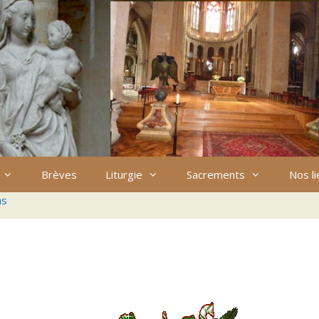
Brèves
Liturgie
Sacrements
Nos l
ns