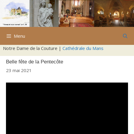
Aller
au
contenu
Menu
Notre Dame de la Couture |
Cathédrale du Mans
Belle fête de la Pentecôte
23 mai 2021