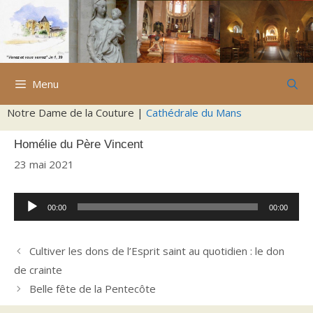
Aller
au
contenu
Menu
Notre Dame de la Couture |
Cathédrale du Mans
Homélie du Père Vincent
23 mai 2021
Lecteur
00:00
00:00
audio
Cultiver les dons de l’Esprit saint au quotidien : le don
de crainte
Belle fête de la Pentecôte