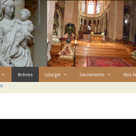
Brèves
Liturgie
Sacrements
Nos l
ns