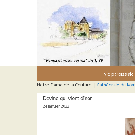
Aller
au
contenu
Vie paroissiale
Notre Dame de la Couture |
Cathédrale du Ma
Devine qui vient dîner
24 janvier 2022