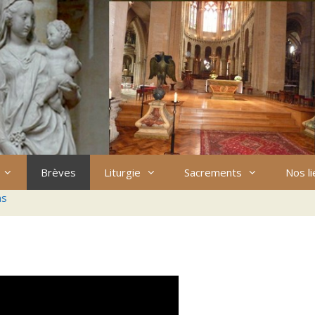
Brèves
Liturgie
Sacrements
Nos l
ns