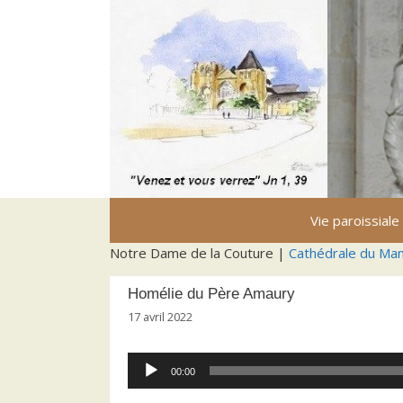
Aller
au
contenu
Vie paroissiale
Notre Dame de la Couture |
Cathédrale du Ma
Homélie du Père Amaury
17 avril 2022
Lecteur
00:00
audio