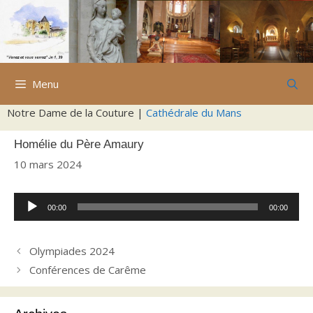
Aller
au
contenu
Menu
Notre Dame de la Couture |
Cathédrale du Mans
Homélie du Père Amaury
10 mars 2024
Lecteur
00:00
00:00
audio
Olympiades 2024
Conférences de Carême