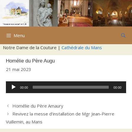
Aller
au
contenu
Menu
Notre Dame de la Couture |
Cathédrale du Mans
Homélie du Père Augu
21 mai 2023
Lecteur
00:00
00:00
audio
Homélie du Père Amaury
Revivez la messe d’installation de Mgr Jean-Pierre
Vuillemin, au Mans