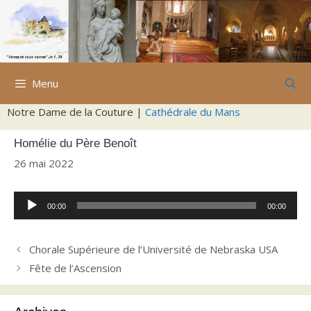
Aller
au
contenu
Menu
Notre Dame de la Couture |
Cathédrale du Mans
Homélie du Père Benoît
26 mai 2022
Lecteur
00:00
00:00
audio
Chorale Supérieure de l’Université de Nebraska USA
Fête de l’Ascension