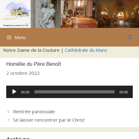
Aller
au
contenu
Menu
Notre Dame de la Couture |
Cathédrale du Mans
Homélie du Père Benoît
2 octobre 2022
Lecteur
00:00
00:00
audio
Rentrée paroissiale
Se laisser rencontrer par le Christ