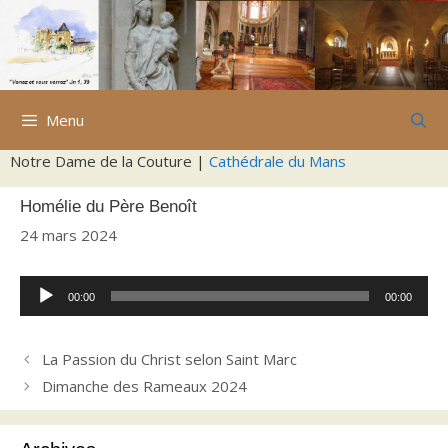
Aller
au
contenu
Menu
Notre Dame de la Couture |
Cathédrale du Mans
Homélie du Père Benoît
24 mars 2024
Lecteur
00:00
00:00
audio
La Passion du Christ selon Saint Marc
Dimanche des Rameaux 2024