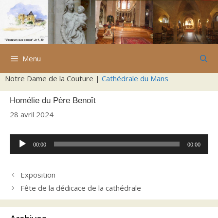
Aller
au
contenu
Menu
Notre Dame de la Couture |
Cathédrale du Mans
Homélie du Père Benoît
28 avril 2024
Lecteur
00:00
00:00
audio
Exposition
Fête de la dédicace de la cathédrale